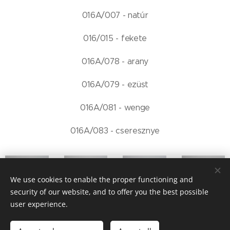
016A/007 - natúr
016/015 - fekete
016A/078 - arany
016A/079 - ezüst
016A/081 - wenge
016A/083 - cseresznye
We use cookies to enable the proper functioning and
016A/001
016A/003
016A/007
016A/015
security of our website, and to offer you the best possible
user experience.