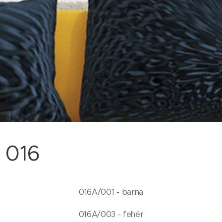
016
016A/001 - barna
016A/003 - fehér