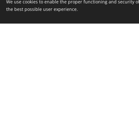
We use cookies to enable the proper functioning and security of
the best possible user experience.
017A/078
© 2017 Képkeret Stúdió Kft. 1114 Budapest, Bocskai