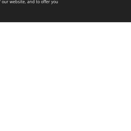
 our website, and to offer you
017A/081
017A/083
 út 10.