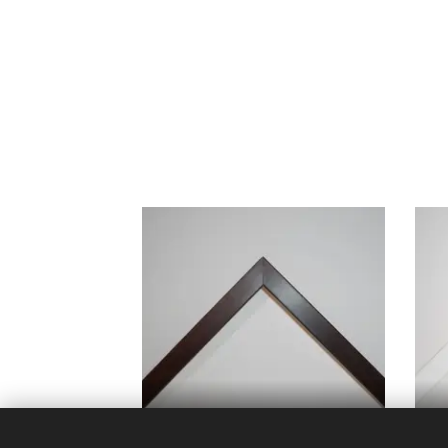
017A/001