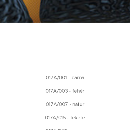
017A/001 - barna
017A/003 - fehér
017A/007 - natur
017A/015 - fekete