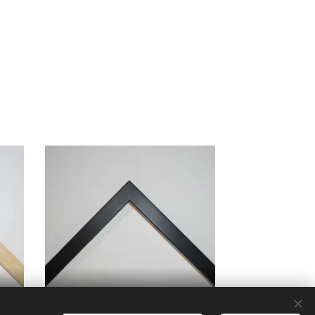
017A/015