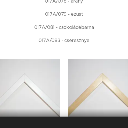
017A/078 - arany
017A/079 - ezüst
017A/081 - csokoládébarna
017A/083 - cseresznye
017A/003
017A/007