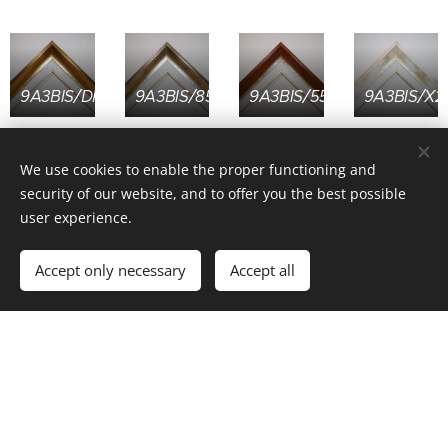
9A3BIS/DKH3
9A3BIS/85
9A3BIS/551
9A3BIS/X2
We use cookies to enable the proper functioning and
security of our website, and to offer you the best possible
user experience.
Accept only necessary
Accept all
© 2017 Képkeret Stúdió Kft. 1114 Budapest, Bocskai út 10.
Minden ami képkeret
Cookies
Languages
Magyar
English