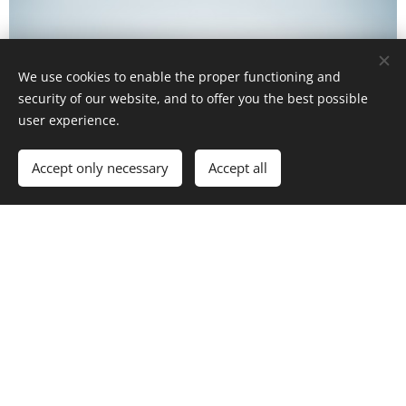
We use cookies to enable the proper functioning and
security of our website, and to offer you the best possible
user experience.
Accept only necessary
Accept all
Kattints ide, és kezdheted is az írást. Magni dolores eos
qui ratione voluptatem sequi nesciunt neque porro
quisquam est qui dolorem ipsum quia dolor sit amet
consectetur.
© 2017 Képkeret Stúdió Kft. 1114 Budapest, Bocskai út 10.