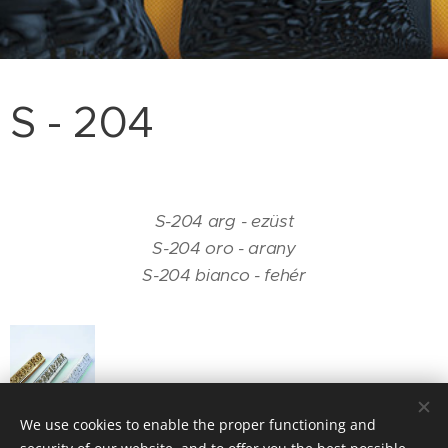
S - 204
S-204 arg - ezüst
S-204 oro - arany
S-204 bianco - fehér
We use cookies to enable the proper functioning and