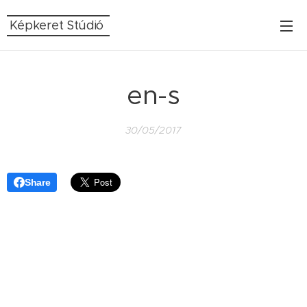
Képkeret Stúdió
en-s
30/05/2017
Share