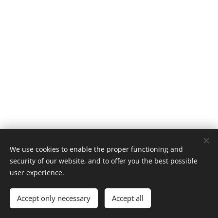
We use cookies to enable the proper functioning and
© 2017 Képkeret Stúdió Kft. 1114 Budapest, Bocskai út 10.
security of our website, and to offer you the best possible
Minden ami képkeret
Cookies
user experience.
Languages
Accept only necessary
Accept all
Magyar
English