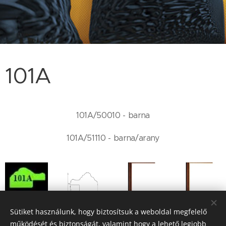
101A
101A/50010 - barna
101A/51110 - barna/arany
Sütiket használunk, hogy biztosítsuk a weboldal megfelelő
működését és biztonságát, valamint hogy a lehető legjobb