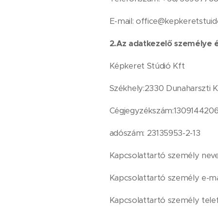
E-mail: office@kepkeretstuid
2.Az adatkezelő személye é
Képkeret Stúdió Kft
Székhely:2330 Dunaharszti K
Cégjegyzékszám:130914420
adószám: 23135953-2-13
Kapcsolattartó személy nev
Kapcsolattartó személy e-ma
Kapcsolattartó személy tel