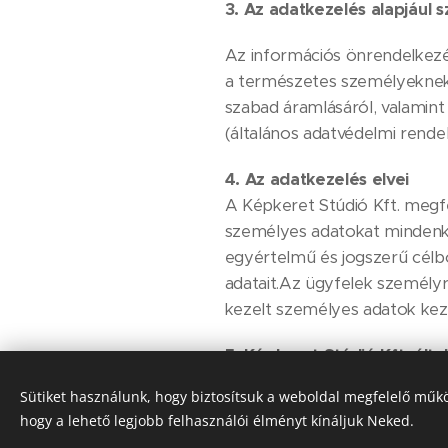
3.
Az adatkezelés alapjául s
Az információs önrendelkezési
a természetes személyeknek 
szabad áramlásáról, valamint
(általános adatvédelmi rendel
4.
Az adatkezelés elvei
A Képkeret Stúdió Kft. megf
személyes adatokat mindenko
egyértelmű és jogszerű célbó
adatait.Az ügyfelek személyr
kezelt személyes adatok keze
5.
Képkeret Stúdió Kft
. ált
Sütiket használunk, hogy biztosítsuk a weboldal megfelelő műkö
A Képkeret Stúdió Kft. a fel
hogy a lehető legjobb felhasználói élményt kínáljuk Neked.
ügyfeleiről.Árajánlatot kérő