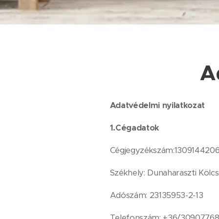
A
Adatvédelmi nyilatkozat
1.Cégadatok
Cégjegyzékszám:130914420
Székhely: Dunaharaszti Kölc
Adószám: 23135953-2-13
Telefonszám: +36/3090776