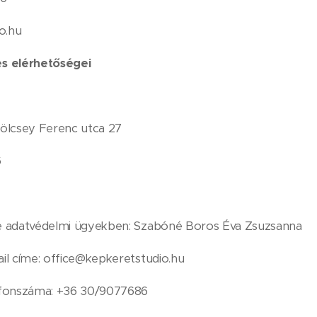
o.hu
s elérhetőségei
ölcsey Ferenc utca 27
6
e adatvédelmi ügyekben: Szabóné Boros Éva Zsuzsanna
il címe: office@kepkeretstudio.hu
efonszáma: +36 30/9077686