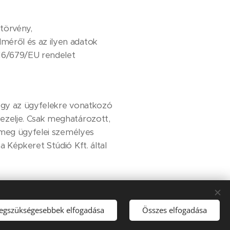
 törvény,
méről és az ilyen adatok
016/679/EU rendelet
ogy az ügyfelekre vonatkozó
ezelje. Csak meghatározott,
a meg ügyfelei személyes
 Képkeret Stúdió Kft. által
rtam
a
at kezeli
legszükségesebbek elfogadása
Összes elfogadása
l későbbi eléréséhez