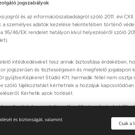
zolgáló jogszabályok
 jogról és az információszabadságról szóló 2011. évi CXII.
a személyes adatok kezelése tekintetében történő védel
 a 95/46/EK rendelet hatályon kívül helyezéséről szóló 2
et).
elelő intézkedéseket tesz annak biztosítása érdekében, h
r jogszerűen és tisztességesen és megfelelő jogalapon k
l gyűjtse.Képkeret Stúdió Kft. harmadik féllel nem osztj
e szóló tájékoztatást kérhetnek a hozzájuk kapcsolódóan a
léséről. Kérhetik azok törlését.
al kezelt adatok, az adatkezelés célja, jogalapja és időta
dését és biztonságát, valamint
sorolt adatkezelési célokból a következő személyes adatok
Csak a 
 ügyfél neve, email címe, telefonos elérhetősége.Az ügyfé