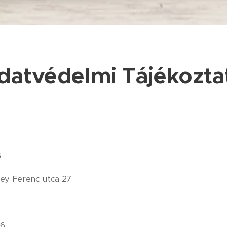
datvédelmi Tájékozta
6
sey Ferenc utca 27
86