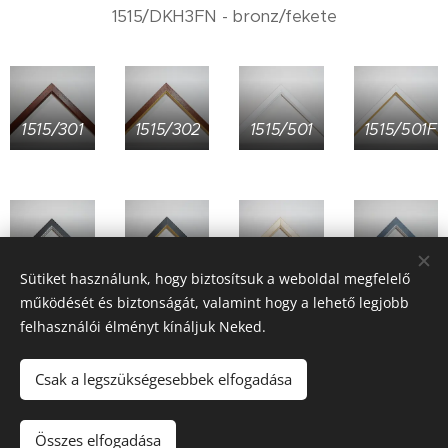
1515/DKH3FN - bronz/fekete
1515/301
1515/302
1515/501
1515/501F
1515/502FA
1515/502FO
1515/514
1515/517FA
Sütiket használunk, hogy biztosítsuk a weboldal megfelelő
működését és biztonságát, valamint hogy a lehető legjobb
felhasználói élményt kínáljuk Neked.
Csak a legszükségesebbek elfogadása
1515/986F
1515/101201
1515/201101
1515/DKF8
Összes elfogadása