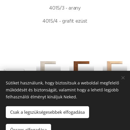
4015/3 - arany
4015/4 - grafit ezüst
4015/1
4015/2
4015/3
Sütiket használunk, hogy biztosítsuk a weboldal megfelelő
működését és biztonságát, valamint hogy a lehető legjobb
felhasználói élményt kínáljuk Neked.
Csak a legszükségesebbek elfogadása
4015/4
4015/12
4015/13
Összes elfogadása