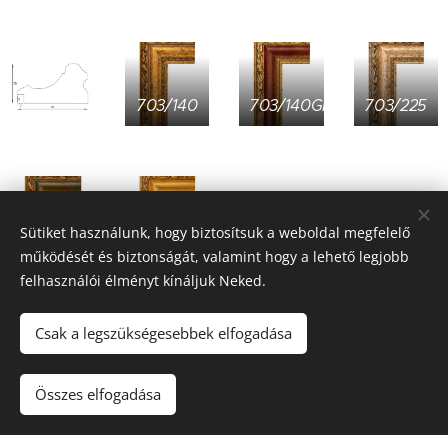
703/140
703/140GR
703/225
Sütiket használunk, hogy biztosítsuk a weboldal megfelelő
703/140GV
703/DLPQ
működését és biztonságát, valamint hogy a lehető legjobb
felhasználói élményt kínáljuk Neked.
Csak a legszükségesebbek elfogadása
Összes elfogadása
Vissza a galériába