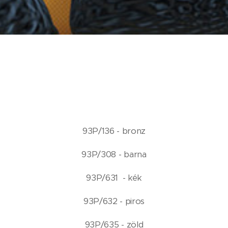
93P/136 - bronz
93P/308 - barna
93P/631 - kék
93P/632 - piros
93P/635 - zöld