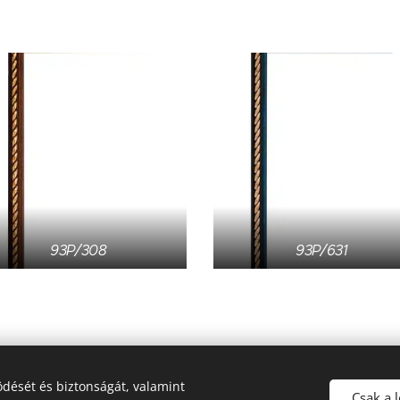
93P/308
93P/631
dését és biztonságát, valamint
Csak a 