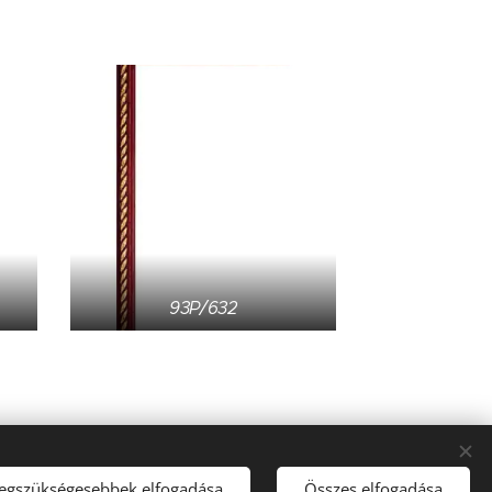
93P/632
legszükségesebbek elfogadása
Összes elfogadása