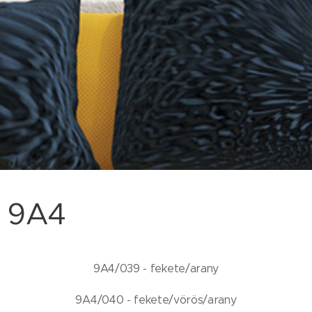
9A4
9A4/039 - fekete/arany
9A4/040 - fekete/vörös/arany