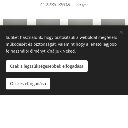
C-2283-3908 - sárga
C - 2283
C - 2283
C - 2283
C - 2283
- 3901
- 3903
- 3904
- 3905
Sütiket használunk, hogy biztosítsuk a weboldal megfelelő
működését és biztonságát, valamint hogy a lehető legjobb
felhasználói élményt kínáljuk Neked.
Csak a legszükségesebbek elfogadása
C - 2283
C - 2283
- 3907
- 3908
Összes elfogadása
© 2017 Képkeret Stúdió Kft. 1114 Budapest, Bocskai út 10.
Minden ami képkeret
Sütik
Nyelvek