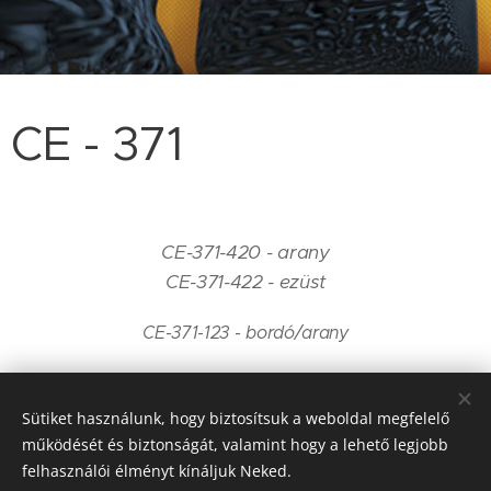
CE - 371
CE-371-420 - arany
CE-371-422 - ezüst
CE-371-123 - bordó/arany
Sütiket használunk, hogy biztosítsuk a weboldal megfelelő
CE - 371
CE - 371
működését és biztonságát, valamint hogy a lehető legjobb
- 420
- 422
felhasználói élményt kínáljuk Neked.