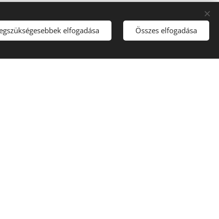
legszükségesebbek elfogadása
Összes elfogadása