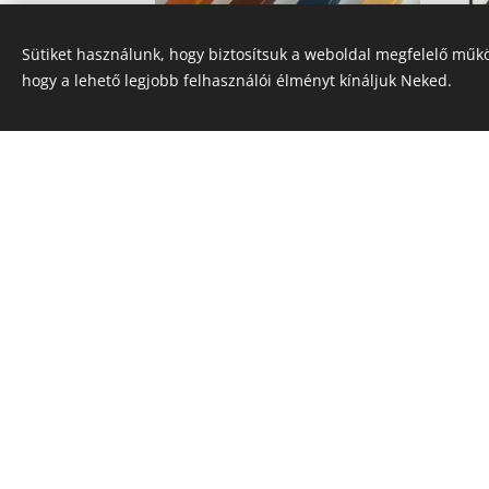
Sütiket használunk, hogy biztosítsuk a weboldal megfelelő műkö
hogy a lehető legjobb felhasználói élményt kínáljuk Neked.
CM - 20H/