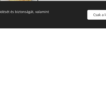
dését és biztonságát, valamint
Csak a 
HR
CM-20H - wenge
CM-20HR - capuccino