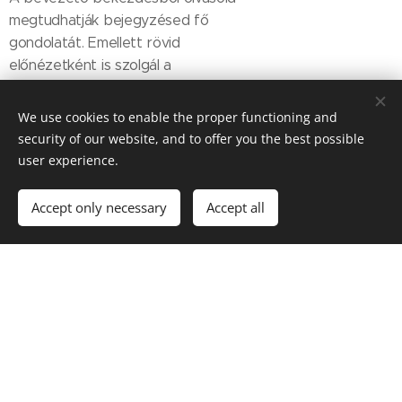
megtudhatják bejegyzésed fő
gondolatát. Emellett rövid
előnézetként is szolgál a
blogbejegyzések listájában. Eltérő
formázással könnyen elérheted,
We use cookies to enable the proper functioning and
hogy kitűnjön a többi szöveg közül.
security of our website, and to offer you the best possible
Olvass tovább, hogy hogyan
user experience.
formázhatod a blogbejegyzéseidet.
Accept only necessary
Accept all
en-Egyszerű
blogbejegyzés
16/04/2017
A rövid és egyszerű
blogbejegyzés a legjobb
módja, hogy látogatóid mindig