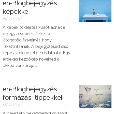
en-Blogbejegyzés
képekkel
18/04/2017
A képek tökéletes külsőt adnak a
bejegyzésednek, felkeltve
látogatóid figyelmét, hogy
rákattintsanak. A bejegyzésed első
képe az előnézetben is látható. Egy
érdekes kezdőkép növelheti a
cikked vonzerejét.
en-Blogbejegyzés
formázási tippekkel
17/04/2017
A bevezető bekezdésből olvasóid