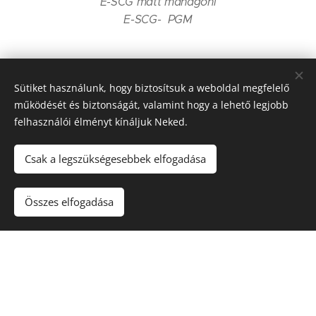
E-SCG matt mahagóni
E-SCG- PGM
E-SCG A603 - fehér/ezüst
E-SCG A612 - ezüst
Sütiket használunk, hogy biztosítsuk a weboldal megfelelő
E-SCG A615 - fekete/ezüst
működését és biztonságát, valamint hogy a lehető legjobb
felhasználói élményt kínáljuk Neked.
Csak a legszükségesebbek elfogadása
Összes elfogadása
© 2017 Képkeret Stúdió Kft. 1114 Budapest, Bocskai út 10.
Minden ami képkeret
Sütik
Nyelvek