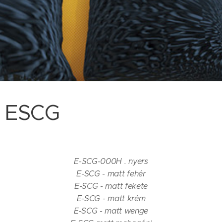
ESCG
E-SCG-000H . nyers
E-SCG - matt fehér
E-SCG - matt fekete
E-SCG - matt krém
E-SCG - matt wenge