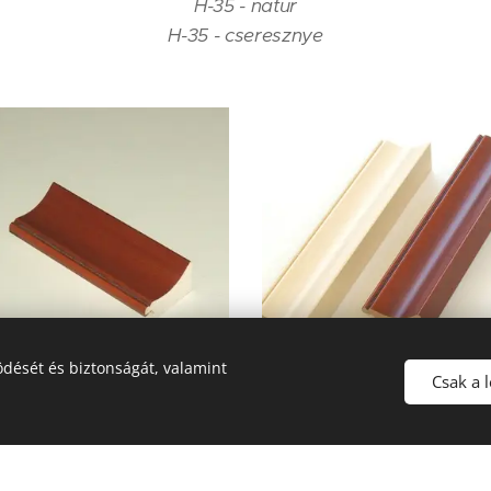
H-35 - natur
H-35 - cseresznye
dését és biztonságát, valamint
Csak a 