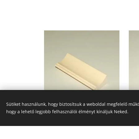
Sütiket használunk, hogy biztosítsuk a weboldal megfelelő műkö
hogy a lehető legjobb felhasználói élményt kínáljuk Neked.