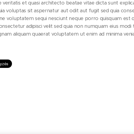
e veritatis et quasi architecto beatae vitae dicta sunt exp
a voluptas sit aspernatur aut odit aut fugit sed quia con
ione voluptatem sequi nesciunt neque porro quisquam est 
consectetur adipisci velit sed quia non numquam eius modi
gnam aliquam quaerat voluptatem ut enim ad minima venia