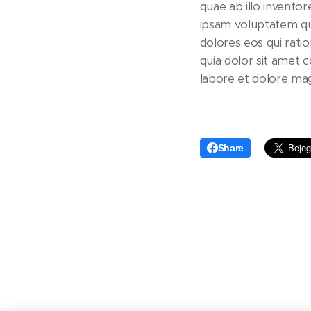
quae ab illo inventor
ipsam voluptatem qui
dolores eos qui rat
quia dolor sit amet 
labore et dolore ma
Share