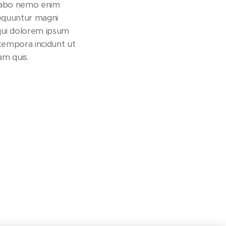
licabo nemo enim
sequuntur magni
qui dolorem ipsum
 tempora incidunt ut
m quis.