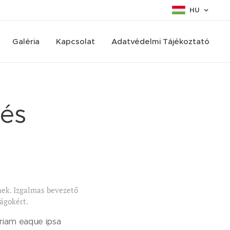
HU
Galéria
Kapcsolat
Adatvédelmi Tájékoztató
zés
nek. Izgalmas bevezető
ágokért.
eriam eaque ipsa