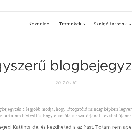
Kezdőlap
Termékek
Szolgáltatások
yszerű blogbejegy
2017.04.16
ogbejegyzés a legjobb módja, hogy látogatóid mindig képben legye
v tartalom biztosítja, hogy olvasóid visszatérjenek további újdons
eged. Kattints ide, és kezdheted is az írást. Totam rem ap