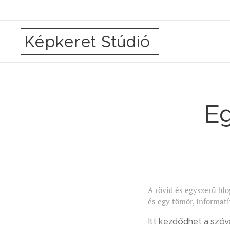
Képkeret Stúdió
Eg
A rövid és egyszerű bl
és egy tömör, informatí
Itt kezdődhet a szöv