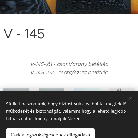
V - 145
V-145-161 - csont/arany betétléc
V-145-162 - csont/ezüst betétléc
V - 145 -
V - 145 -
Sütiket használunk, hogy biztosítsuk a weboldal megfelelő
161
162
működését és biztonságát, valamint hogy a lehető legjobb
felhasználói élményt kínáljuk Neked.
Csak a legszükségesebbek elfogadása