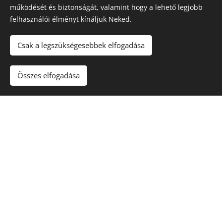
működését és biztonságát, valamint hogy a lehető legjobb
felhasználói élményt kínáljuk Neked.
Kattints ide, és kezdheted is az írást. Vel eum iure
reprehenderit qui in ea voluptate velit esse quam nihil
Csak a legszükségesebbek elfogadása
molestiae.
Összes elfogadása