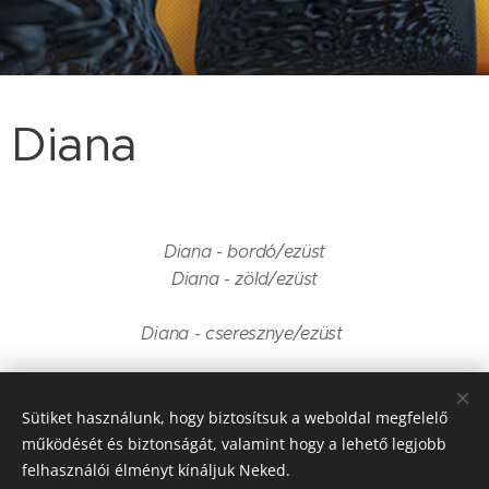
Diana
Diana - bordó/ezüst
Diana - zöld/ezüst
Diana - cseresznye/ezüst
Sütiket használunk, hogy biztosítsuk a weboldal megfelelő
Diana -
Diana -
működését és biztonságát, valamint hogy a lehető legjobb
bordó/ezüst
zöld/ezüst
felhasználói élményt kínáljuk Neked.